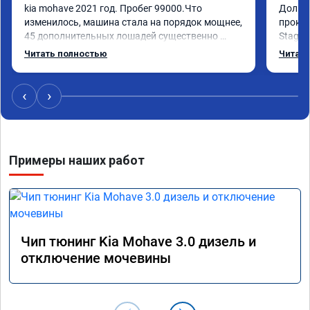
kia mohave 2021 год. Пробег 99000.Что 
Долго 
изменилось, машина стала на порядок мощнее, 
прокон
45 дополнительных лошадей существенно 
Stage 
чувствуется и соответственно крутящего 
с сохр
Читать полностью
Читать
момента. Значительно упал расход, был в 
Машина
среднем 15 город, уже три дня катаюсь, держит 
получи
12-12.5. Коробка перестала подпинывать при 
прибав
‹
›
наборе скорости. Педаль газа более 
обгоны
отзывчевее. В целом, я очень доволен.!
понра
прошив
похоже
Примеры наших работ
прошив
эконом
сэконо
давать
прошив
Рекоме
Чип тюнинг Kia Mohave 3.0 дизель и
А0110
отключение мочевины