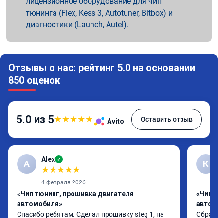
лицензионное оборудование для чип
тюнинга (Flex, Kess 3, Autotuner, Bitbox) и
диагностики (Launch, Autel).
Отзывы о нас: рейтинг 5.0 на основании
850 оценок
5.0 из 5
★
★
★
★
★
Оставить отзыв
Avito
Alex
✓
A
К
★
★
★
★
★
4 февраля 2026
«Чип тюнинг, прошивка двигателя
«Чип 
автомобиля»
автом
Спасибо ребятам. Сделал прошивку steg 1, на 
Обрати