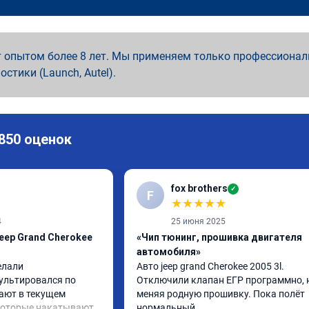
 опытом более 8 лет. Мы применяем только профессионал
ностики (Launch, Autel).
 850 оценок
fox brothers
✓
F
★
★
★
★
★
4
25 июня 2025
eep Grand Cherokee
«Чип тюнинг, прошивка двигателя
автомобиля»
лали 
Авто jeep grand Cherokee 2005 3l. 
ультировался по 
Отключили клапан ЕГР программно, н
ают в текущем 
меняя родную прошивку. Пока полëт 
которые накатывают 
нормальный...