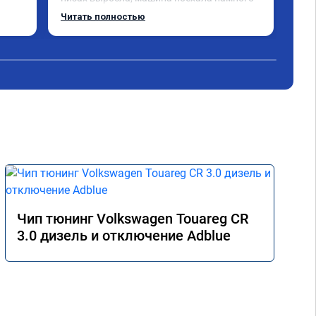
интереснее, расход топлива радует. Делал 
Читать полностью
мастер Даниил, ему отдельный респект 👍. 
Короче, все на чип тюнинг в RECHIP😁
Чип тюнинг Volkswagen Touareg CR
3.0 дизель и отключение Adblue