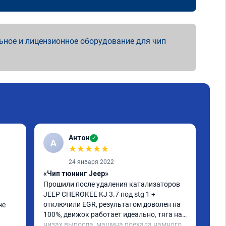
ьное и лицензионное оборудование для чип
Антон
✓
А
A
★
★
★
★
★
24 января 2022
«Чип тюнинг Jeep»
«Чи
Прошили после удаления катализаторов 
сде
JEEP CHEROKEE KJ 3.7 под stg 1 + 
гла
отключили EGR, результатом доволен на 
под
е 
100%, движок работает идеально, тяга на 
низах выросла, машина поехала намного 