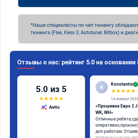
Наши специалисты по чип тюнингу обладают
тюнинга (Flex, Kess 3, Autotuner, Bitbox) и диаг
Отзывы о нас: рейтинг 5.0 на основании
Konstantin
✓
K
5.0 из 5
★
★
★
★
★
★
★
★
★
★
14 января 202
«Прошивка Евро 2 J
Avito
WK, WH»
Отличные ребята,сде
оперативно,проконс
доп.работам. Отшив
времени,а не как не