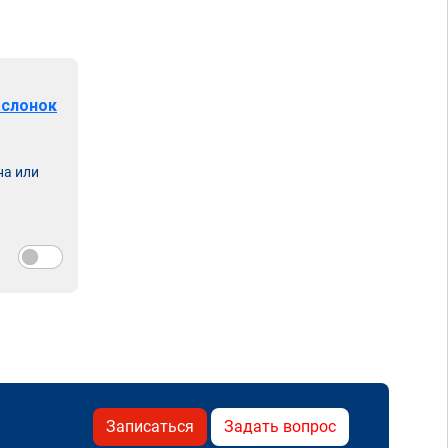
аслонок
на или
Записаться
Задать вопрос