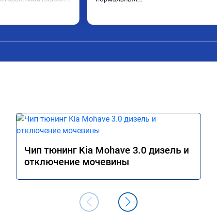
 из интернета,чем 
облем.

Чип тюнинг Kia Mohave 3.0 дизель и
отключение мочевины