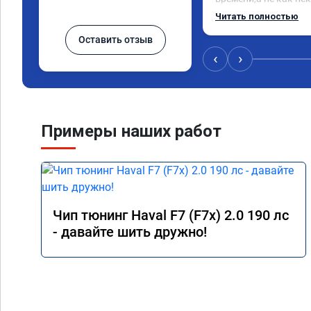
непонятные прошивки
Читать полностью
вызывают больше пр
Оставить отзыв
Рекомендую!
‹
›
Примеры наших работ
Чип тюнинг Haval F7 (F7x) 2.0 190 лс
- давайте шить дружно!