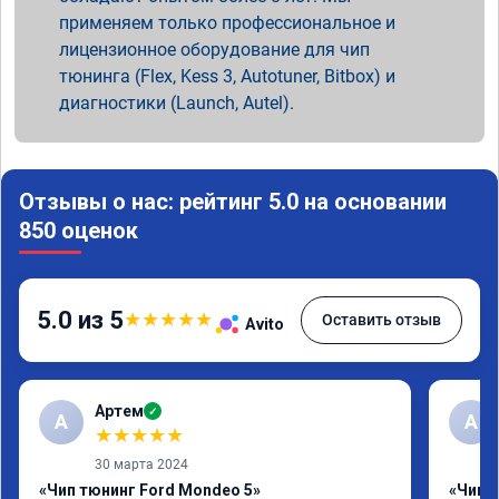
применяем только профессиональное и
лицензионное оборудование для чип
тюнинга (Flex, Kess 3, Autotuner, Bitbox) и
диагностики (Launch, Autel).
Отзывы о нас: рейтинг 5.0 на основании
850 оценок
5.0 из 5
★
★
★
★
★
Оставить отзыв
Avito
Артем
✓
А
А
★
★
★
★
★
30 марта 2024
«Чип тюнинг Ford Mondeo 5»
«Чип т