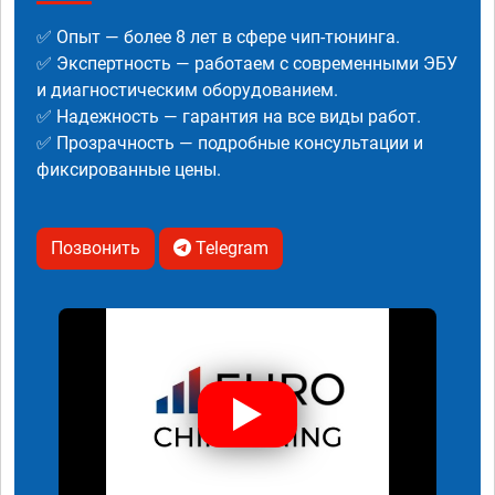
✅ Опыт — более 8 лет в сфере чип-тюнинга.
✅ Экспертность — работаем с современными ЭБУ
и диагностическим оборудованием.
✅ Надежность — гарантия на все виды работ.
✅ Прозрачность — подробные консультации и
фиксированные цены.
Позвонить
Telegram