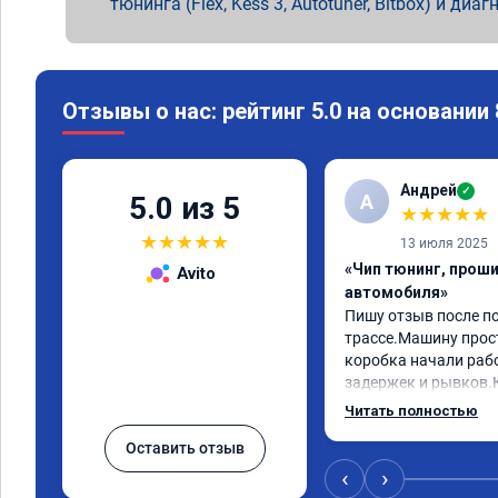
тюнинга (Flex, Kess 3, Autotuner, Bitbox) и диаг
Отзывы о нас: рейтинг 5.0 на основании
Андрей
✓
А
5.0 из 5
★
★
★
★
★
★
★
★
★
★
13 июля 2025
«Чип тюнинг, прош
Avito
автомобиля»
Пишу отзыв после пое
трассе.Машину прост
коробка начали рабо
задержек и рывков.
вообще не чуствует.
Читать полностью
остался прежним,при
Оставить отзыв
просто класс. Москви
Рекомендую не пожа
‹
›