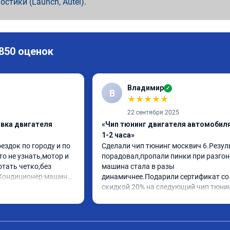
ностики (Launch, Autel).
 850 оценок
Владимир
✓
В
★
★
★
★
★
22 сентября 2025
ивка двигателя
«Чип тюнинг двигателя автомобиля
1-2 часа»
здок по городу и по 
Сделали чип тюнинг москвич 6.Резуль
о не узнать,мотор и 
порадовал,пропали пинки при разгоне
тать четко,без 
машина стала в разы 
Кондиционер машина 
динамичнее.Подарили сертификат со 
Расход топлива 
скидкой 20% на следующий чип тюнин
 такой динамике это 
ч 6 stage 1. 
леете👍