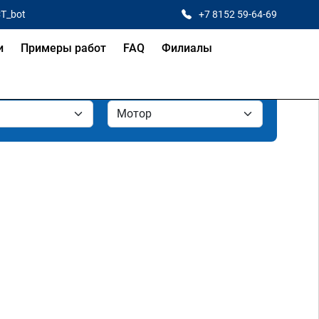
CT_bot
+7 8152 59-64-69
и
Примеры работ
FAQ
Филиалы