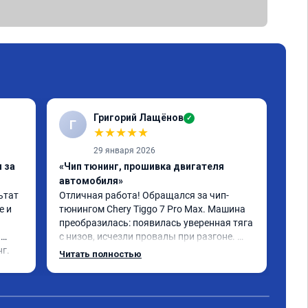
Григорий Лащёнов
✓
Г
Г
★
★
★
★
★
29 января 2026
 за
«Чип тюнинг, прошивка двигателя
«Чи
автомобиля»
отк
тат 
Отличная работа! Обращался за чип-
Все
 и 
тюнингом Chery Tiggo 7 Pro Max. Машина 
,да
преобразилась: появилась уверенная тяга 
реш
с низов, исчезли провалы при разгоне. 
объ
г.
Расход в спокойном режиме даже немного 
сум
Читать полностью
Чит
снизился. Все сделали профессионально, с 
вре
подробной консультацией. Рекомендую 
, я
всем, кто сомневается.
сер
рек