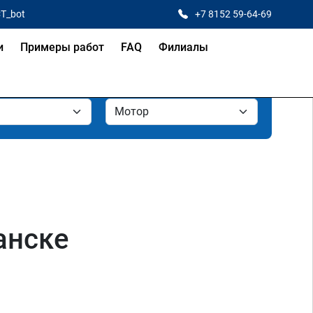
CT_bot
+7 8152 59-64-69
и
Примеры работ
FAQ
Филиалы
манске