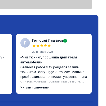
Григорий Лащёнов
✓
Г
Г
★
★
★
★
★
29 января 2026
H3»
«Чип тюнинг, прошивка двигателя
«Чи
автомобиля»
отк
Отличная работа! Обращался за чип-
Все
тюнингом Chery Tiggo 7 Pro Max. Машина 
,да
преобразилась: появилась уверенная тяга 
реш
с низов, исчезли провалы при разгоне. 
объ
Расход в спокойном режиме даже немного 
сум
Читать полностью
Чит
снизился. Все сделали профессионально, с 
вре
подробной консультацией. Рекомендую 
, я
всем, кто сомневается.
сер
рек