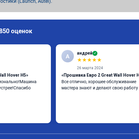
ностики (Launch, Autel).
 850 оценок
андрей
✓
А
★
★
★
★
★
26 марта 2024
all Hover H5»
«Прошивка Евро 2 Great Wall Hover 
ионально!Машина 
Все отлично, хорошее обслуживание 
устрее!Спасибо
мастера знают и делают свою работу