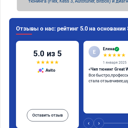
тюнинга (Flex, Kess 3, Autotuner, Bitbox) и диаг
Отзывы о нас: рейтинг 5.0 на основании
Елена
✓
Е
5.0 из 5
★
★
★
★
★
★
★
★
★
★
1 января 2025
«Чип тюнинг Great W
Avito
Все быстро,професс
стала отзывчивее,ш
Оставить отзыв
‹
›