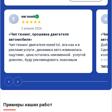
евгений
✓
Е
А
★
★
★
★
★
3 апреля 2026
«Чип тюнинг, прошивка двигателя
«Чип 
автомобиля»
автом
Чип тюнинг двигателя exeed txl , все как и в 
Доброг
рекламе услуги , динамика авто изменилась 
Сделал
ощутимо , цена осталась неизменной . услугой 
колосс
доволен , буду рекомендовать знакомым
в разы
Спасиб
Читать
Процед
Номер
‹
›
Примеры наших работ