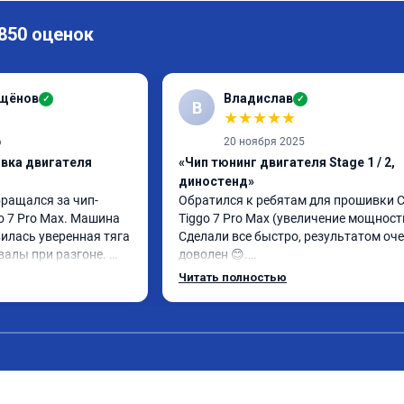
 850 оценок
ащёнов
Владислав
✓
✓
В
★
★
★
★
★
6
20 ноября 2025
ивка двигателя
«Чип тюнинг двигателя Stage 1 / 2,
диностенд»
бращался за чип-
Обратился к ребятам для прошивки Ch
o 7 Pro Max. Машина 
Tiggo 7 Pro Max (увеличение мощности)
илась уверенная тяга 
Сделали все быстро, результатом оче
валы при разгоне. 
доволен 😊.

режиме даже немного 
Автомобиль совсем по другому себя 
Читать полностью
ли профессионально, с 
ведет. Спасибо Вам большое! 😎
ацией. Рекомендую 
ся.