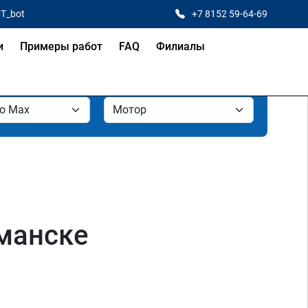
CT_bot
+7 8152 59-64-69
и
Примеры работ
FAQ
Филиалы
рманске