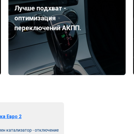
Лучше подхват -
оптимизация
переключений АКПП.
ка Евро 2
лен катализатор - отключение