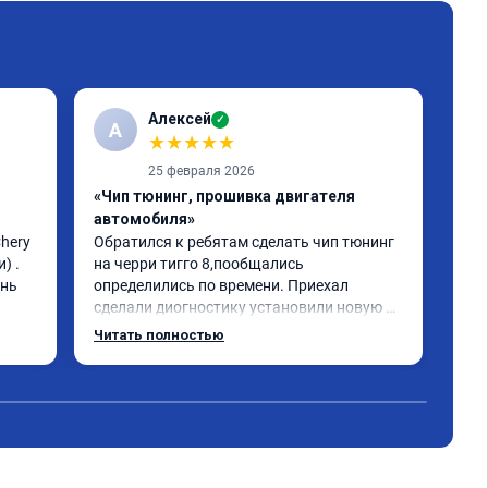
Алексей
✓
А
★
★
★
★
★
25 февраля 2026
«Чип тюнинг, прошивка двигателя
«Чи
автомобиля»
авт
ery 
Обратился к ребятам сделать чип тюнинг 
Che
 . 
на черри тигго 8,пообщались 
отл
нь 
определились по времени. Приехал 
Отз
сделали диогностику установили новую 
яма
прошивку машина заработала как часики. 
Спа
Читать полностью
Рекомендую