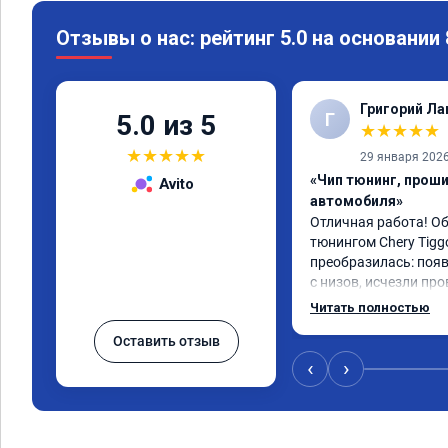
Отзывы о нас: рейтинг 5.0 на основании
Григорий Л
Г
5.0 из 5
★
★
★
★
★
★
★
★
★
★
29 января 202
«Чип тюнинг, прош
Avito
автомобиля»
Отличная работа! О
тюнингом Chery Tigg
преобразилась: появ
с низов, исчезли про
Расход в спокойном 
Читать полностью
снизился. Все сдела
Оставить отзыв
подробной консульт
всем, кто сомневает
‹
›