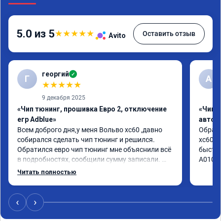
5.0 из 5
★
★
★
★
★
Оставить отзыв
Avito
георгий
✓
Г
А
★
★
★
★
★
9 декабря 2025
«Чип тюнинг, прошивка Евро 2, отключение
«Чип 
егр Adblue»
автом
Всем доброго дня,у меня Вольво xc60 ,давно 
Обрати
собирался сделать чип тюнинг и решился. 
xc60 2
Обратился евро чип тюнинг мне объяснили всё 
быстро
в подробностях, сообщили сумму записали. 
А01041
Приехал в назначенное время 2.5 часа и 
Читать полностью
готово, разница ощутима , я доволен ,спасибо! 
дали гарантию и сертификат ао11462 ,знают 
своё дело рекомендую 👍
‹
›