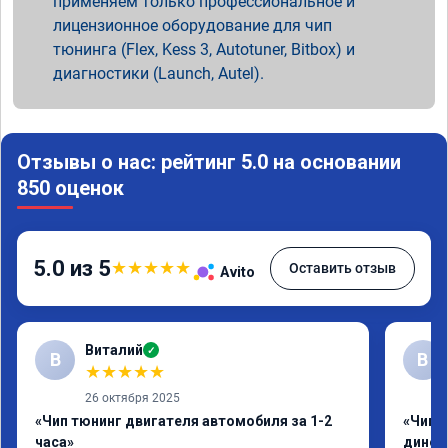
применяем только профессиональное и
лицензионное оборудование для чип
тюнинга (Flex, Kess 3, Autotuner, Bitbox) и
диагностики (Launch, Autel).
Отзывы о нас: рейтинг 5.0 на основании
850 оценок
5.0 из 5
★
★
★
★
★
Оставить отзыв
Avito
Виталий
✓
В
В
★
★
★
★
★
26 октября 2025
«Чип тюнинг двигателя автомобиля за 1-2
«Чип т
часа»
динос