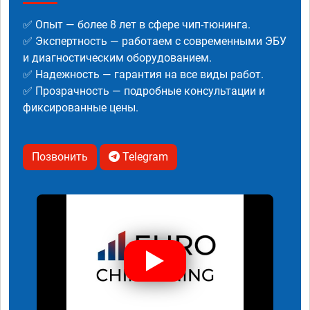
✅ Опыт — более 8 лет в сфере чип-тюнинга.
✅ Экспертность — работаем с современными ЭБУ
и диагностическим оборудованием.
✅ Надежность — гарантия на все виды работ.
✅ Прозрачность — подробные консультации и
фиксированные цены.
Позвонить
Telegram