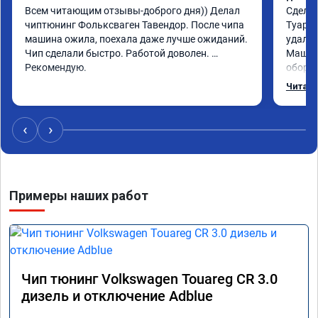
Всем читающим отзывы-доброго дня)) Делал 
Сделал
чиптюнинг Фольксваген Тавендор. После чипа 
Туарег 
машина ожила, поехала даже лучше ожиданий. 
удален
Чип сделали быстро. Работой доволен. 
Машина
Рекомендую.
оборот
обгонах
Читать
Отклик
сократ
Расход
‹
›
Получи
Примеры наших работ
Чип тюнинг Volkswagen Touareg CR 3.0
дизель и отключение Adblue