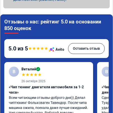
Отзывы о нас: рейтинг 5.0 на основании
850 оценок
5.0 из 5
★
★
★
★
★
Оставить отзыв
Avito
Виталий
✓
В
В
★
★
★
★
★
26 октября 2025
«Чип тюнинг двигателя автомобиля за 1-2
«Чип т
часа»
динос
Всем читающим отзывы-доброго дня)) Делал 
Сделал
чиптюнинг Фольксваген Тавендор. После чипа 
Туарег 
машина ожила, поехала даже лучше ожиданий. 
удален
Чип сделали быстро. Работой доволен. 
Машина