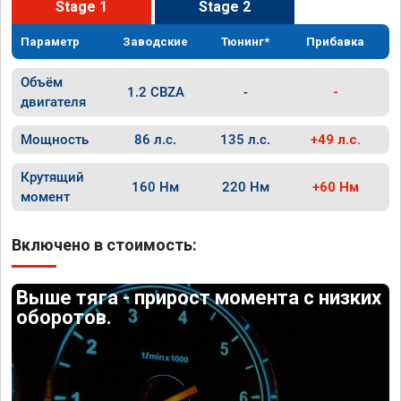
Stage 1
Stage 2
Параметр
Заводские
Тюнинг*
Прибавка
Объём
1.2 CBZA
-
-
двигателя
Мощность
86 л.с.
135 л.с.
+49 л.с.
Крутящий
160 Нм
220 Нм
+60 Нм
момент
Включено в стоимость:
Выше тяга - прирост момента с низких
оборотов.