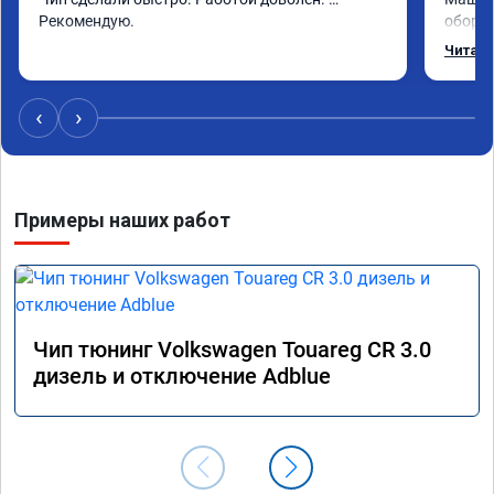
Рекомендую.
оборот
обгонах
Читать
Отклик
сократ
Расход
‹
›
Получи
Примеры наших работ
Чип тюнинг Volkswagen Touareg CR 3.0
дизель и отключение Adblue