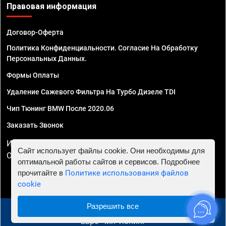
Правовая информация
Договор-Оферта
Политика Конфиденциальности. Согласие На Обработку
Персональных Данных.
Формы Оплаты
Удаление Сажевого Фильтра На Турбо Дизеле TDI
Чип Тюнинг BMW После 2020.06
Заказать Звонок
ИП Смирнов Георгий Павлович. ИНН 781302555843,
Сайт использует файлы cookie. Они необходимы для
ОГРНИП 324470400032610
оптимальной работы сайтов и сервисов. Подробнее
прочитайте в
Политике использования файлов
cookie
Разрешить все
© 2010 - 2026 Чип тюнинг в Мурманске - Автосервис
"Евро Чип Тюнинг"