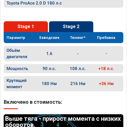
Toyota ProAce 2.0 D 180 л.с
Stage 1
Stage 2
Параметр
Заводские
Тюнинг*
Прибавка
Объём
1.6
-
-
двигателя
Мощность
90 л.с.
108 л.с.
+18 л.с.
Крутящий
180 Нм
216 Нм
+36 Нм
момент
Включено в стоимость:
Выше тяга - прирост момента с низких
оборотов.