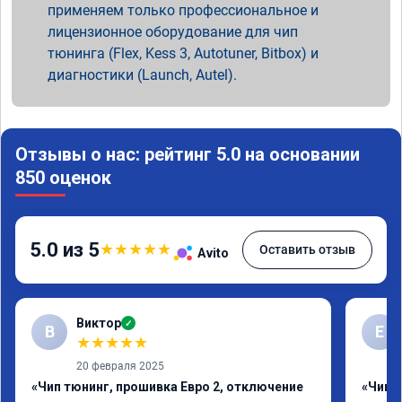
применяем только профессиональное и
лицензионное оборудование для чип
тюнинга (Flex, Kess 3, Autotuner, Bitbox) и
диагностики (Launch, Autel).
Отзывы о нас: рейтинг 5.0 на основании
850 оценок
5.0 из 5
★
★
★
★
★
Оставить отзыв
Avito
Виктор
✓
В
Е
★
★
★
★
★
20 февраля 2025
«Чип тюнинг, прошивка Евро 2, отключение
«Чип 