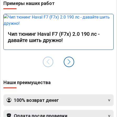
Примеры наших работ
Расход топлива немного снизился при 
спокойной езде, но при активной — вырас, так 
как двигатель лучше «крутится».

Работа была выполнена быстро и 
качественно. Номер сертификата А012056 от 
Чип тюнинг Haval F7 (F7x) 2.0 190 лс -
17.01.26. Огромное спасибо команде за 
давайте шить дружно!
профессионализм!
Наши преимущества
100% возврат денег
Оплата после проверки