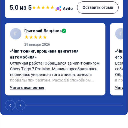
5.0 из 5
★
★
★
★
★
Оставить отзыв
Avito
Григорий Лащёнов
✓
Г
Г
★
★
★
★
★
29 января 2026
«Чип тюнинг, прошивка двигателя
«Чип 
автомобиля»
егр Ad
Отличная работа! Обращался за чип-тюнингом 
Всем д
Chery Tiggo 7 Pro Max. Машина преобразилась: 
собира
появилась уверенная тяга с низов, исчезли 
Обрати
провалы при разгоне. Расход в спокойном 
в подр
режиме даже немного снизился. Все сделали 
Приеха
Читать полностью
Читать
профессионально, с подробной консультацией. 
готово
Рекомендую всем, кто сомневается.
дали г
своё д
‹
›