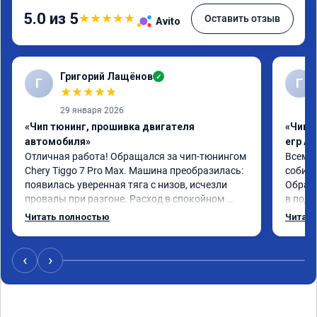
5.0 из 5
★
★
★
★
★
Оставить отзыв
Avito
Григорий Лащёнов
✓
Г
Г
★
★
★
★
★
29 января 2026
«Чип тюнинг, прошивка двигателя
«Чип 
автомобиля»
егр Ad
Отличная работа! Обращался за чип-тюнингом 
Всем д
Chery Tiggo 7 Pro Max. Машина преобразилась: 
собира
появилась уверенная тяга с низов, исчезли 
Обрати
провалы при разгоне. Расход в спокойном 
в подр
режиме даже немного снизился. Все сделали 
Приеха
Читать полностью
Читать
профессионально, с подробной консультацией. 
готово
Рекомендую всем, кто сомневается.
дали г
своё д
‹
›