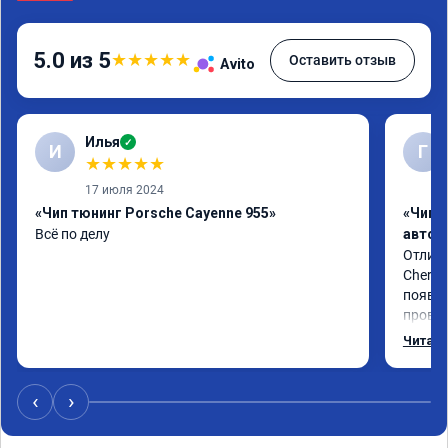
5.0 из 5
★
★
★
★
★
Оставить отзыв
Avito
Илья
✓
И
Г
★
★
★
★
★
17 июля 2024
«Чип тюнинг Porsche Cayenne 955»
«Чип 
Всё по делу
автом
Отличн
Chery 
появил
провал
режиме
Читать
профес
Рекоме
‹
›