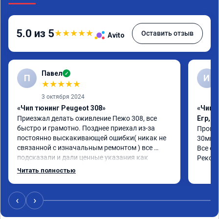
5.0 из 5
★
★
★
★
★
Оставить отзыв
Avito
Павел
✓
П
И
★
★
★
★
★
3 октября 2024
«Чип тюнинг Peugeot 308»
«Чип 
Приезжал делать оживление Пежо 308, все 
Егр, 
быстро и грамотно. Позднее приехал из-за 
Прошил
постоянно выскакивающей ошибки( никак не 
30мин.
связанной с изначальным ремонтом ) все 
Все об
подсказали и дали ценные указания как 
Реком
поступить. Категорически рекомендую данную 
Читать полностью
компанию для сотрудничества. 🤝🏼 буду 
ездить. Олько сюда
‹
›