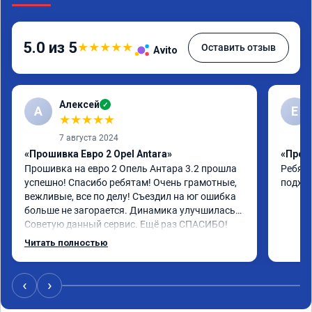
5.0 из 5
★
★
★
★
★
Оставить отзыв
Avito
Алексей
✓
А
E
★
★
★
★
★
7 августа 2024
«Прошивка Евро 2 Opel Antara»
«Проши
Прошивка на евро 2 Опель Антара 3.2 прошла 
Ребята
успешно! Спасибо ребятам! Очень грамотные, 
подхо
вежливые, все по делу! Съездил на юг ошибка 
больше не загорается. Динамика улучшилась. 
Советую данный сервис. Ещё раз СПАСИБО!
Читать полностью
‹
›