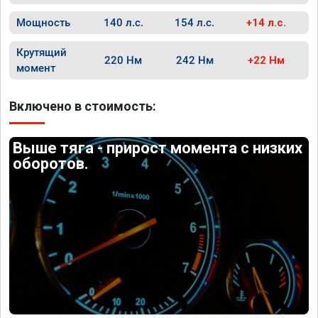
Мощность
140 л.с.
154 л.с.
+14 л.с.
Крутящий
220 Нм
242 Нм
+22 Нм
момент
Включено в стоимость:
Выше тяга - прирост момента с низких
оборотов.