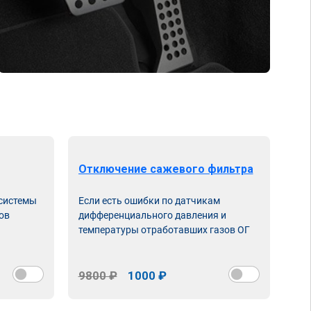
Отключение сажевого фильтра
От
 системы
Если есть ошибки по датчикам
Впу
ов
дифференциального давления и
неи
температуры отработавших газов ОГ
9800 ₽
1000 ₽
98