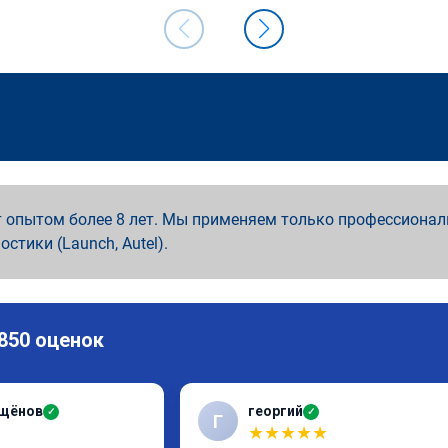
 опытом более 8 лет. Мы применяем только профессионал
ностики (Launch, Autel).
 850 оценок
ащёнов
георгий
✓
✓
Г
★
★
★
★
★