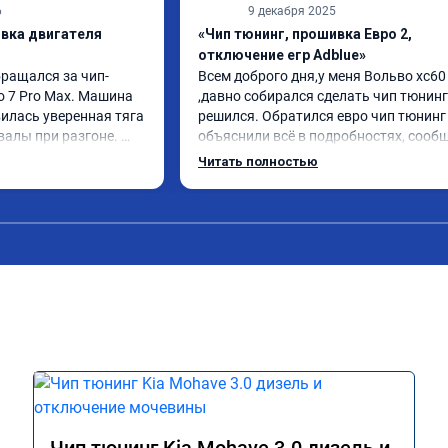
6
9 декабря 2025
ивка двигателя
«Чип тюнинг, прошивка Евро 2,
отключение егр Adblue»
бращался за чип-
Всем доброго дня,у меня Вольво xc60 
o 7 Pro Max. Машина 
,давно собирался сделать чип тюнинг 
илась уверенная тяга 
решился. Обратился евро чип тюнинг 
валы при разгоне. 
объяснили всё в подробностях, сообщ
режиме даже немного 
сумму записали. Приехал в назначенн
Читать полностью
ли профессионально, с 
время 2.5 часа и готово, разница ощу
ацией. Рекомендую 
, я доволен ,спасибо! дали гарантию и 
ся.
сертификат ао11462 ,знают своё дело 
рекомендую 👍