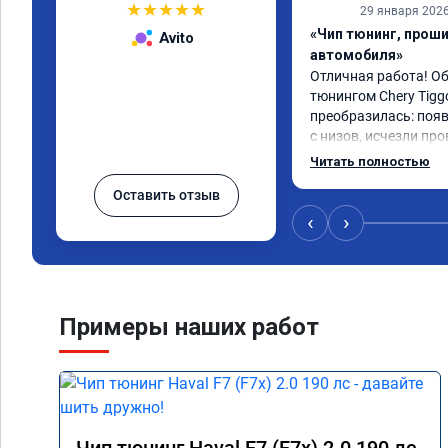
★
★
★
★
★
29 января 202
«Чип тюнинг, прош
Avito
автомобиля»
Отличная работа! О
тюнингом Chery Tigg
преобразилась: появ
с низов, исчезли про
Расход в спокойном 
Читать полностью
снизился. Все сдела
Оставить отзыв
подробной консульт
всем, кто сомневает
‹
›
Примеры наших работ