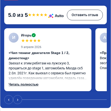
5.0 из 5
★
★
★
★
★
Оставить отзыв
Avito
Игорь
✓
И
A
★
★
★
★
★
9 апреля 2026
«Чип тюнинг двигателя Stage 1 / 2,
«Прош
диностенд»
Вежлив
заслуж
Заехал к этим ребятам на лужскую 3, 
Спаси
прошиться до stage 1, автомобиль Мазда сх5 
2.0л. 2021г. Как выехал с сервиса был приятно 
удивлён поведением автомобиля, педаль газа 
стала отзывчивее, и резче что ли, разгон тоже 
Читать полностью
стал получше. Расход вроде не изменился. В 
общем очень рад и советую данную процедуру. 
Если ваш автомобиль исправен и 
‹
›
своевременно обслуживается, то вреда это не 
нанесёт