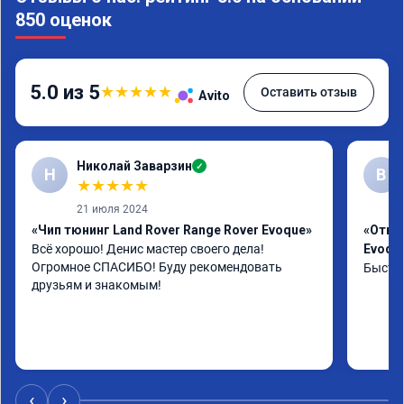
850 оценок
5.0 из 5
★
★
★
★
★
Оставить отзыв
Avito
Николай Заварзин
✓
Н
В
★
★
★
★
★
21 июля 2024
«Чип тюнинг Land Rover Range Rover Evoque»
«Отклю
Всё хорошо! Денис мастер своего дела! 
Evoqu
Огромное СПАСИБО! Буду рекомендовать 
Быстро
друзьям и знакомым!
‹
›