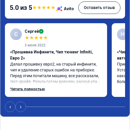
5.0 из 5
★
★
★
★
★
Оставить отзыв
Avito
Сергей
✓
С
Н
★
★
★
★
★
3 июля 2022
«Прошивка Инфинити, Чип тюнинг Infiniti,
«Чип 
Евро 2»
автом
Делал прошивку евро2, на старый инфинити, 
Приеха
чип и удаление старых ошибок на приборке. 
Устано
Перед этим почитали машину, все рассказали, 
накат 
тест-драйв. Результатом доволен, расход упал, 
большо
машина стала еще чуть бодрее)
Читать полностью
‹
›