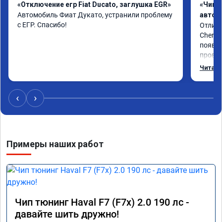
«Отключение егр Fiat Ducato, заглушка EGR»
«Чип 
Автомобиль Фиат Дукато, устранили проблему 
автом
с ЕГР. Спасибо!
Отличн
Chery 
появил
провал
режиме
Читать
профес
Рекоме
‹
›
Примеры наших работ
Чип тюнинг Haval F7 (F7x) 2.0 190 лс -
давайте шить дружно!