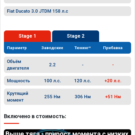
Fiat Ducato 3.0 JTDM 158 л.с
Stage 1
Stage 2
Параметр
Заводские
Тюнинг*
Прибавка
Объём
2.2
-
-
двигателя
Мощность
100 л.с.
120 л.с.
+20 л.с.
Крутящий
255 Нм
306 Нм
+51 Нм
момент
Включено в стоимость:
Выше тяга - прирост момента с низких