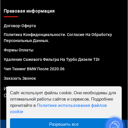
Правовая информация
Договор-Оферта
Политика Конфиденциальности. Согласие На Обработку
Персональных Данных.
Формы Оплаты
Удаление Сажевого Фильтра На Турбо Дизеле TDI
Чип Тюнинг BMW После 2020.06
Заказать Звонок
ИП Смирнов Георгий Павлович. ИНН 781302555843,
Сайт использует файлы cookie. Они необходимы для
ОГРНИП 324470400032610
оптимальной работы сайтов и сервисов. Подробнее
прочитайте в
Политике использования файлов
cookie
Разрешить все
© 2010 - 2026 Чип тюнинг в Мурманске - Автосервис