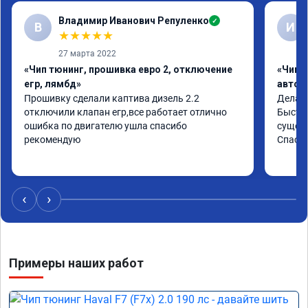
Владимир Иванович Репуленко
✓
В
И
★
★
★
★
★
27 марта 2022
«Чип тюнинг, прошивка евро 2, отключение
«Чип 
егр, лямбд»
автом
Прошивку сделали каптива дизель 2.2 
Делали
отключили клапан егр,все работает отлично 
Быстро
ошибка по двигателю ушла спасибо 
сущест
рекомендую
Спасиб
‹
›
Примеры наших работ