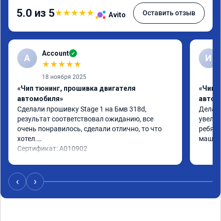
5.0 из 5
★
★
★
★
★
Оставить отзыв
Avito
Account
✓
A
И
★
★
★
★
★
18 ноября 2025
«Чип тюнинг, прошивка двигателя
«Чип 
автомобиля»
автом
Сделали прошивку Stage 1 на Бмв 318d, 
Делали
результат соответствовал ожиданию, все 
увелич
очень понравилось, сделали отлично, то что 
ребята
хотел.

машина
Сертификат: A010902
‹
›