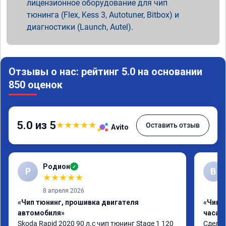
лицензионное оборудование для чип
тюнинга (Flex, Kess 3, Autotuner, Bitbox) и
диагностики (Launch, Autel).
Отзывы о нас: рейтинг 5.0 на основании
850 оценок
5.0 из 5
★
★
★
★
★
Оставить отзыв
Avito
Родион
✓
Р
В
★
★
★
★
★
8 апреля 2026
«Чип тюнинг, прошивка двигателя
«Чип 
автомобиля»
часа»
Skoda Rapid 2020 90 л.с чип тюнинг Stage 1 120 
Сделал