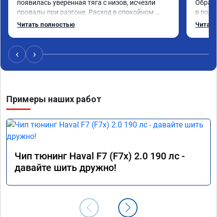
появилась уверенная тяга с низов, исчезли 
Обрати
провалы при разгоне. Расход в спокойном 
в подр
режиме даже немного снизился. Все сделали 
Приеха
Читать полностью
Читать
профессионально, с подробной консультацией. 
готово
Рекомендую всем, кто сомневается.
дали г
своё д
‹
›
Примеры наших работ
Чип тюнинг Haval F7 (F7x) 2.0 190 лс -
давайте шить дружно!