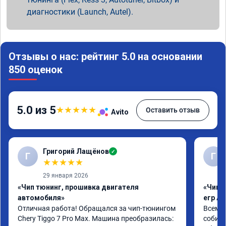
диагностики (Launch, Autel).
Отзывы о нас: рейтинг 5.0 на основании
850 оценок
5.0 из 5
★
★
★
★
★
Оставить отзыв
Avito
Григорий Лащёнов
✓
Г
Г
★
★
★
★
★
29 января 2026
«Чип тюнинг, прошивка двигателя
«Чип 
автомобиля»
егр Ad
Отличная работа! Обращался за чип-тюнингом 
Всем д
Chery Tiggo 7 Pro Max. Машина преобразилась: 
собира