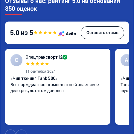
Отзывы о нас: рейтинг 5.0 на основании
850 оценок
5.0 из 5
★
★
★
★
★
Оставить отзыв
Avito
Спецтранспорт12
✓
С
А
★
★
★
★
★
11 сентября 2024
«Чип тюнинг Tank 500»
«Чип т
Все норм,диагност компетентный знает свое 
Танк 5
дело.результатом доволен
шустре