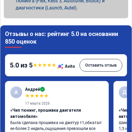
тюнинга (Flex, Kess 3, Autotuner, Bitbox) и
диагностики (Launch, Autel).
Отзывы о нас: рейтинг 5.0 на основании
850 оценок
5.0 из 5
★
★
★
★
★
Оставить отзыв
Avito
Андрей
✓
А
Д
★
★
★
★
★
17 марта 2026
«Чип тюнинг, прошивка двигателя
«Чип 
автомобиля»
автом
Была сделана прошивка на джетур т1,обкатал 
Шикарн
ее более 2 недель,ощущения превзошли все 
1,5 на