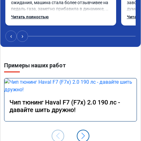
ожидания, машина стала более отзывчивее на 
завода
педаль газа, заметно прибавила в динамике, 
думает
по расходу топлива не чего не поменялось, 
ребята
Читать полностью
Читать
работа проведена быстро, аккуратно,прислали 
Честно
номер сертификата, результатом доволен, 
круто,
рекомендую данных ребят.
200лс!
‹
›
ресурс
Плюс Г
планше
прилож
Примеры наших работ
Благод
🤝
Чип тюнинг Haval F7 (F7x) 2.0 190 лс -
давайте шить дружно!